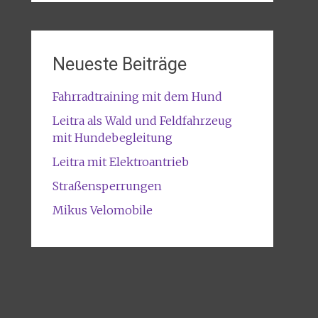
Neueste Beiträge
Fahrradtraining mit dem Hund
Leitra als Wald und Feldfahrzeug
mit Hundebegleitung
Leitra mit Elektroantrieb
Straßensperrungen
Mikus Velomobile