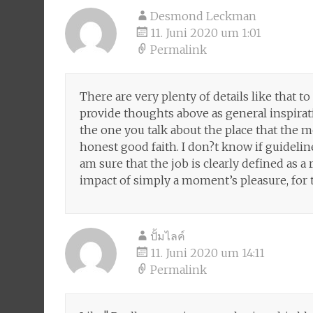
Desmond Leckman
11. Juni 2020 um 1:01
Permalink
There are very plenty of details like that to 
provide thoughts above as general inspirati
the one you talk about the place that the mo
honest good faith. I don?t know if guidelin
am sure that the job is clearly defined as 
impact of simply a moment’s pleasure, for th
ปั้มไลค์
11. Juni 2020 um 14:11
Permalink