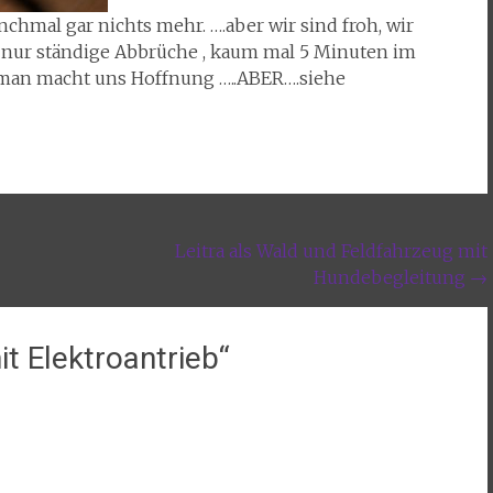
chmal gar nichts mehr. ….aber wir sind froh, wir
 nur ständige Abbrüche , kaum mal 5 Minuten im
r. man macht uns Hoffnung …..ABER….siehe
Leitra als Wald und Feldfahrzeug mit
Hundebegleitung
→
it Elektroantrieb
“