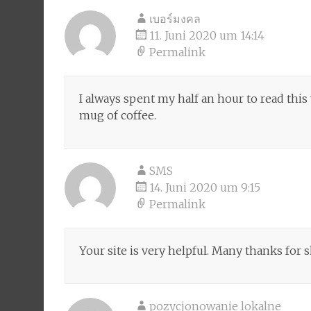
เบอร์มงคล
11. Juni 2020 um 14:14
Permalink
I always spent my half an hour to read this 
mug of coffee.
SMS
14. Juni 2020 um 9:15
Permalink
Your site is very helpful. Many thanks for 
pozycjonowanie lokalne