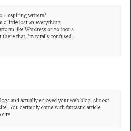
foｒ aspiring writers?
 ɑ ⅼittle lost οn everythіng.
atform ⅼike Wordress or go foor а
there that I’m totally confused ..
 blogs and actually enjoyed your web blog. Almost
e . You certainly come with fantastic article
site.