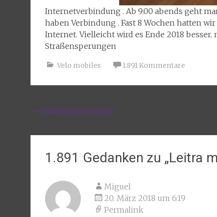
Internetverbindung . Ab 9.00 abends geht man
haben Verbindung . Fast 8 Wochen hatten wir
Internet. Vielleicht wird es Ende 2018 besse
Straßensperungen
Velo mobiles
1.891 Kommentare
Beitragsnavigation
←
Straßensperrungen
1.891 Gedanken zu „
Leitra m
Miguel
20. März 2018 um 6:19
Permalink